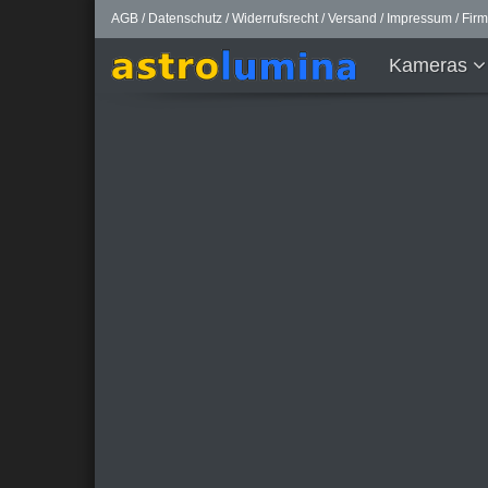
AGB
/
Datenschutz
/
Widerrufsrecht
/
Versand
/
Impressum
/
Fir
Kameras