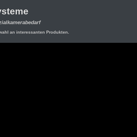
Systeme
zialkamerabedarf
wahl an interessanten Produkten.