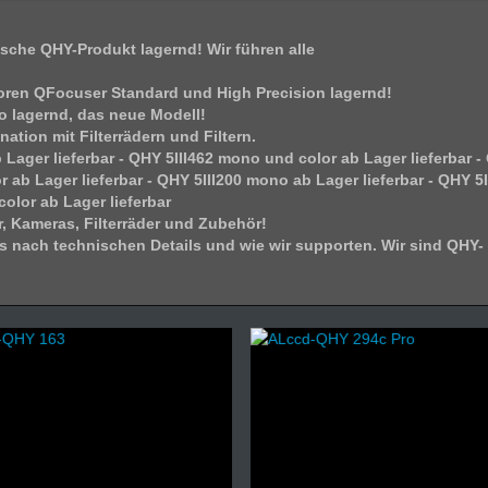
sche QHY-Produkt lagernd! Wir führen alle
oren QFocuser Standard und High Precision lagernd!
lagernd, das neue Modell!
tion mit Filterrädern und Filtern.
er lieferbar - QHY 5III462 mono und color ab Lager lieferbar -
or ab Lager lieferbar - QHY 5III200 mono ab Lager lieferbar - QHY 5I
color ab Lager lieferbar
, Kameras, Filterräder und Zubehör!
s nach technischen Details und wie wir supporten. Wir sind QHY-