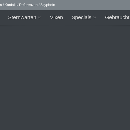
ma
/
Kontakt
/
Referenzen
/
Skyphoto
Sternwarten
Vixen
Specials
Gebrauch