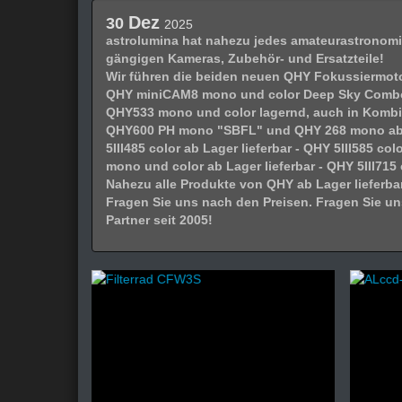
Dez
30
2025
astrolumina hat nahezu jedes amateurastronomi
gängigen Kameras, Zubehör- und Ersatzteile!
Wir führen die beiden neuen QHY Fokussiermot
QHY miniCAM8 mono und color Deep Sky Combo 
QHY533 mono und color lagernd, auch in Kombina
QHY600 PH mono "SBFL" und QHY 268 mono ab Lag
5III485 color ab Lager lieferbar - QHY 5III585 col
mono und color ab Lager lieferbar - QHY 5III715 
Nahezu alle Produkte von QHY ab Lager lieferbar
Fragen Sie uns nach den Preisen. Fragen Sie un
Partner seit 2005!